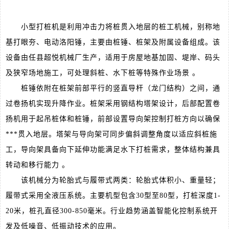
小型打桩机是利用冲击力将桩贯入地层的桩工机械，别称地
基打眼夯、电动洛阳锤，主要由桩锤、桩架及附属设备组成。该
设备由任县超悦机械厂生产，适用于房屋地基加固、堤岸、码头
及狭窄场地施工，可处理斜桩、水下桩等特殊作业场景 。
桩锤依附在桩架前部平行的竖直导杆（龙门结构）之间，通
过卷扬机实现升降作业。桩架采用钢结构塔架设计，后部配置卷
扬机用于起吊桩体和桩锤，前部设置导向架控制打桩方向以确保
***贯入地层。塔架与导向架可同步偏斜调整角度以适应斜桩施
工，导向架具备向下延伸功能满足水下打桩需求，整体结构兼具
转动和移行能力 。
该机械分为轮胎式与履带式两类：轮胎式体积小、重量轻；
履带式采用全液压系统。主要机型包含30型至80型，打桩深度1-
20米，桩孔直径300-850毫米。行业趋势涵盖智能化控制系统开
发及低噪音、低振动技术的应用。