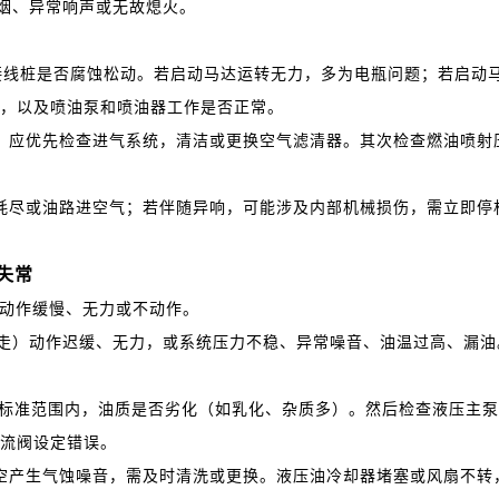
烟、异常响声或无故熄火。
接线桩是否腐蚀松动。若启动马达运转无力，多为电瓶问题；若启动
，以及喷油泵和喷油器工作是否正常。
应优先检查进气系统，清洁或更换空气滤清器。其次检查燃油喷射
尽或油路进空气；若伴随异响，可能涉及内部机械损伤，需立即停
失常
动作缓慢、无力或不动作。
走）动作迟缓、无力，或系统压力不稳、异常噪音、油温过高、漏油
标准范围内，油质是否劣化（如乳化、杂质多）。然后检查液压主泵
流阀设定错误。
产生气蚀噪音，需及时清洗或更换。液压油冷却器堵塞或风扇不转