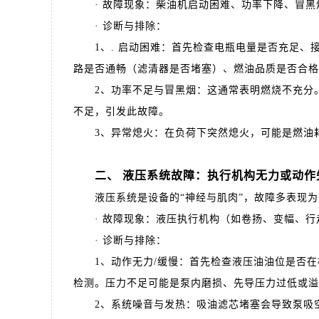
· 故障现象：柴油机启动困难、功率下降、冒黑
· 诊断与排除：
1、. 启动困难：首先检查电瓶电量是否充足、
路是否通畅（滤清器是否堵塞）、燃油品质是否合格
2、功率不足与冒黑烟：这通常表明燃烧不充分。
不足，引发此故障。
3、异常熄火：在负荷下突然熄火，可能是燃油耗
二、 液压系统故障：执行机构无力或动作
液压系统是设备的“神经与肌肉”，故障多表现为
· 故障现象：液压执行机构（如卷扬、变幅、行
· 诊断与排除：
1、动作无力/缓慢：首先检查液压油油位是否在
检测。压力不足可能是泵内磨损、先导压力过低或溢
2、系统噪音与发热：吸油滤芯堵塞会导致泵吸空