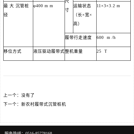
尺
最 大 沉管桩
φ400 m m
运输状态
11×3×3.2 m
寸
径
（长×宽×
高）
履带行走速度
600 m /h
移位方式
液压驱动履带式
整机重量
25 T
上一个：没有了
下一个：
新农村履带式沉管桩机
服务热线：0516-85778168