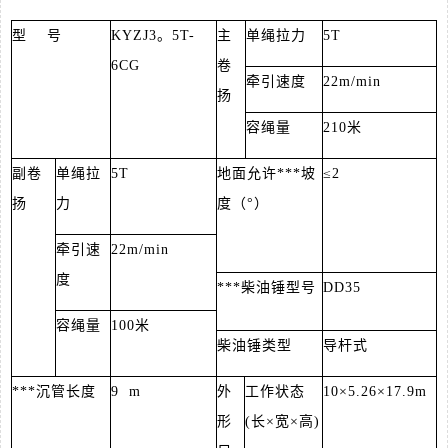
型 号
KYZJ3。5T-
主
单绳拉力
5T
6CG
卷
牵引速度
22m/min
扬
容绳量
210米
副卷
单绳拉
5T
地面允许***坡
≤2
扬
力
度（°）
牵引速
22m/min
度
***柴油锤型号
DD35
容绳量
100米
柴油锤类型
导杆式
***沉管长度
9 m
外
工作状态
10×5.26×17.9m
形
(长×宽×高)