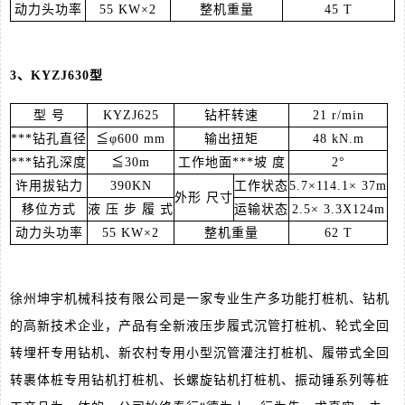
动力头功率
55 KW×2
整机重量
45 T
3、KYZJ630型
型 号
KYZJ625
钻杆转速
21 r/min
***钻孔直径
≦φ600 mm
输出扭矩
48 kN.m
***钻孔深度
≦30m
工作地面***坡 度
2°
许用拔钻力
390KN
工作状态
5.7×114.1× 37m
外形 尺寸
移位方式
液 压 步 履 式
运输状态
2.5× 3.3X124m
动力头功率
55 KW×2
整机重量
62 T
徐州坤宇机械科技有限公司是一家专业生产多功能打桩机、钻机
的高新技术企业，产品有全新液压步履式沉管打桩机、轮式全回
转埋杆专用钻机、新农村专用小型沉管灌注打桩机、履带式全回
转裹体桩专用钻机打桩机、长螺旋钻机打桩机、振动锤系列等桩