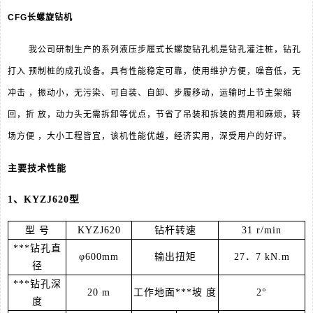
CFG
长螺旋钻机
我公司研制生产的系列液压步履式长螺旋钻孔机是钻孔灌注桩，钻孔
打入 预制桩的成孔设备。具有性能稳定可靠，使用维护方便，噪音低，无
冲击 ，振动小，无污染、可自装、自卸、步履移动，运输时上节主架缩
回，折 放，动力头无需拆卸等优点，节省了吊装和拆装的费用和麻烦，转
场方便 ，大小工程皆宜，该机性能优越，经济实用，深受用户的好评。
主要技术性能
1、KYZJ620型
型 号
KYZJ620
钻杆转速
31 r/min
***钻孔直
φ600mm
输出扭矩
27．7 kN.m
径
***钻孔深
20 m
工作地面***坡 度
2°
度