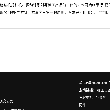
旋钻机打桩机、振动锤系列等桩工产品为一体的，公司始终奉行“德
品和服务”的指导方针。本着客户第一的原则，追求完善的服务。 *
苏ICP备2023031201
友情链接：
锻压设
车起重机
宣传栏
国道交界处
配件