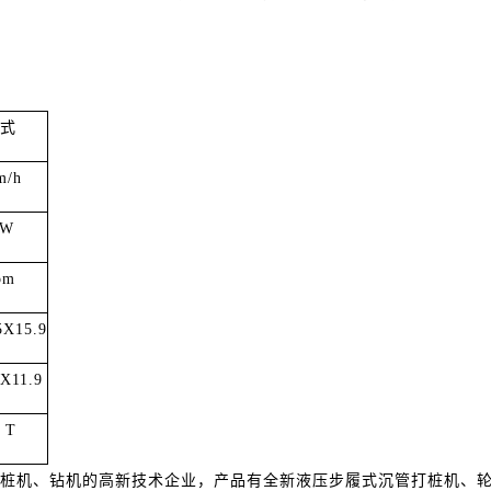
式
m/h
KW
pm
5X15.9
2X11.9
 T
桩机、钻机的高新技术企业，产品有全新液压步履式沉管打桩机、