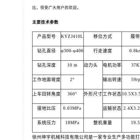
比，倍受广大用户的欢迎。
主要技术参数
产品型号
KYZJ410L
移位方式
履带
钻孔直径
φ300-φ400
行走速度
0.8k
钻孔深度
10 m
动力头
电机功率
37
工作地面坡度
2°
输出转速
59r
上车回转角度
360°
外形尺寸
工作状态
10.5X3.
接地比压
0.03MPa
运输状态
2.4X3.
系统压力
18MPa
整机重量
19.5
徐州坤宇机械科技有限公司是一家专业生产多功能打