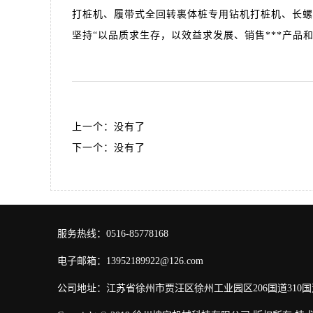
打桩机、履带式全回转裹体桩专用钻机打桩机、长螺
坚持“以品质求生存，以效益求发展、销售***产
上一个：没有了
下一个：没有了
服务热线：0516-85778168
电子邮箱：13952189922@126.com
公司地址：江苏省徐州市贾汪区徐州工业园区206国道310