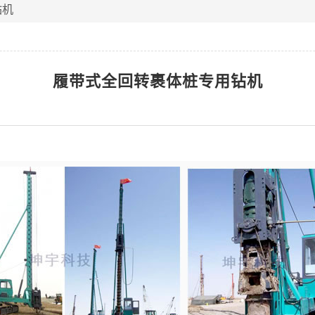
钻机
履带式全回转裹体桩专用钻机