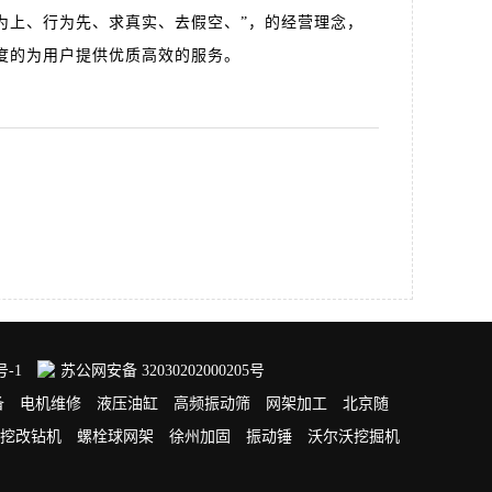
为上、行为先、求真实、去假空、”，的经营理念，
**限度的为用户提供优质高效的服务。
号-1
苏公网安备 32030202000205号
备
电机维修
液压油缸
高频振动筛
网架加工
北京随
挖改钻机
螺栓球网架
徐州加固
振动锤
沃尔沃挖掘机